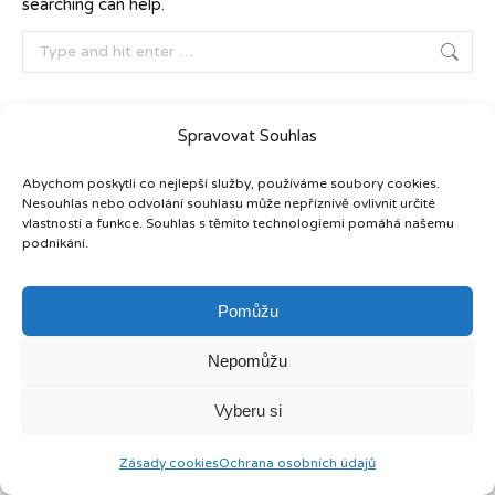
searching can help.
Search:
Spravovat Souhlas
Horský hotel Sněženka
ve Starém Městě
hodnocení
Abychom poskytli co nejlepší služby, používáme soubory cookies.
Nesouhlas nebo odvolání souhlasu může nepříznivě ovlivnit určité
vlastnosti a funkce. Souhlas s těmito technologiemi pomáhá našemu
podnikání.
Pomůžu
Nepomůžu
Vyberu si
Zásady cookies
Ochrana osobních údajů