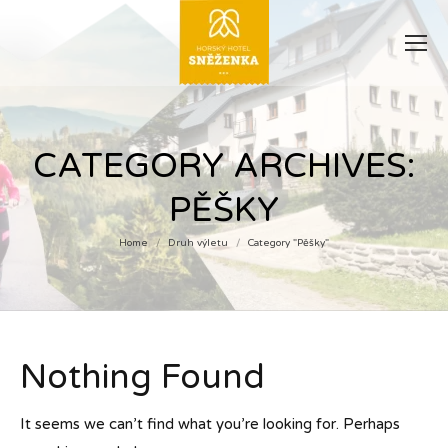
CATEGORY ARCHIVES:
PĚŠKY
Home
Druh výletu
Category "Pěšky"
You are here:
Nothing Found
It seems we can’t find what you’re looking for. Perhaps