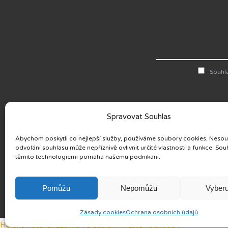
Souhl
Spravovat Souhlas
Abychom poskytli co nejlepší služby, používáme soubory cookies. Neso
ODEBÍREJTE NOVINK
odvolání souhlasu může nepříznivě ovlivnit určité vlastnosti a funkce. Sou
SLEDUJTE NÁS
těmito technologiemi pomáhá našemu podnikání.
Pomůžu
Nepomůžu
Vyberu
Zásady cookies
Ochrana osobních údajů
AKČNÍ POBYTY
Horský hotel Sněženka
ve Starém Městě
hodnocení