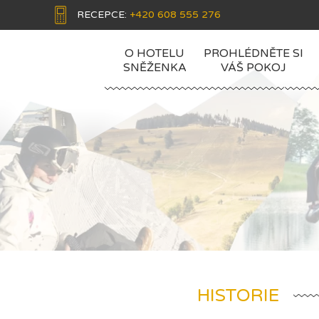
RECEPCE:
+420 608 555 276
O HOTELU
PROHLÉDNĚTE SI
SNĚŽENKA
VÁŠ POKOJ
HISTORIE