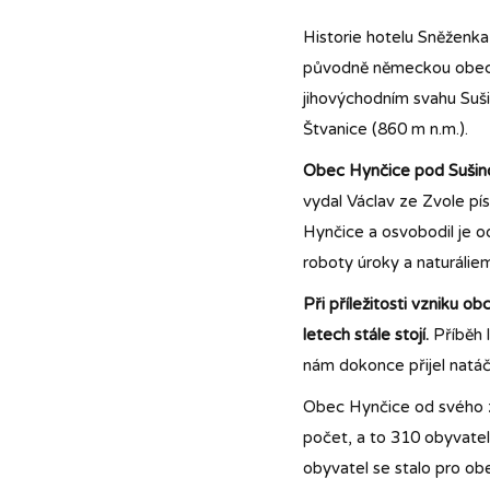
Historie hotelu Sněženka
původně německou obec l
jihovýchodním svahu Suš
Štvanice (860 m n.m.).
Obec Hynčice pod Sušinou
vydal Václav ze Zvole pí
Hynčice a osvobodil je o
roboty úroky a naturáliem
Při příležitosti vzniku o
letech stále stojí.
Příběh l
nám dokonce přijel natá
Obec Hynčice od svého za
počet, a to 310 obyvatel
obyvatel se stalo pro obe