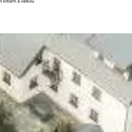
ým krbem a velkou