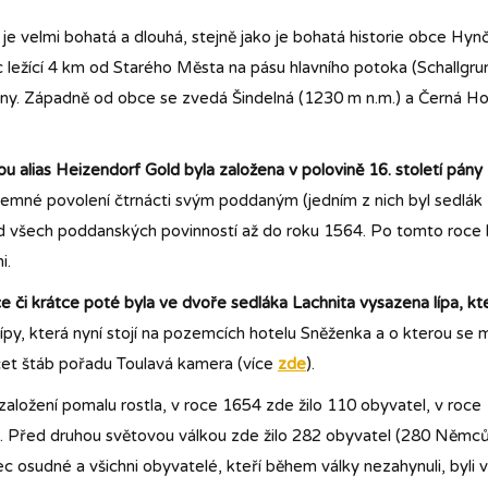
 je velmi bohatá a dlouhá, stejně jako je bohatá historie obce Hyn
ežící 4 km od Starého Města na pásu hlavního potoka (Schallgru
iny. Západně od obce se zvedá Šindelná (1230 m n.m.) a Černá H
 alias Heizendorf Gold byla založena v polovině 16. století pány 
semné povolení čtrnácti svým poddaným (jedním z nich byl sedlák 
d všech poddanských povinností až do roku 1564. Po tomto roce by
i.
bce či krátce poté byla ve dvoře sedláka Lachnita vysazena lípa, kt
ípy, která nyní stojí na pozemcích hotelu Sněženka a o kterou se maj
čet štáb pořadu Toulavá kamera (více
zde
).
ložení pomalu rostla, v roce 1654 zde žilo 110 obyvatel, v roce 1
. Před druhou světovou válkou zde žilo 282 obyvatel (280 Němců 
c osudné a všichni obyvatelé, kteří během války nezahynuli, byli 