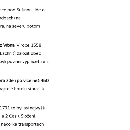
čice pod Sušinou. Jde o
ndbach) na
ora, na severu potom
z Vrbna.
V roce 1558
Lachnit) založit obec
li povinni vyplácet se z
erá zde i po více než 450
itelé hotelu starají, k
791 to byl asi nejvyšší
a 2 Češi). Složení
v několika transportech