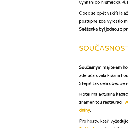
vyhnáni do Německa.
4. 
Obec se opět vzkřísila až
postupně zde vyrostlo mn
Sněženka byl jednou z pr
SOUČASNOS
Současným majitelem hot
zde učarovala krásná hors
Stejně tak celá obec se r
Hotel má aktuálně
kapac
znamenitou restauraci,
w
dráhy
.
Pro hosty, kteří vyžadují