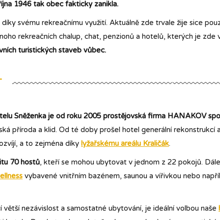
října 1946 tak obec fakticky zanikla.
 díky svému rekreačnímu využití. Aktuálně zde trvale žije sice pou
oho rekreačních chalup, chat, penzionů a hotelů, kterých je zde 
vních turistických staveb vůbec.
T
elu Sněženka je od roku 2005 prostějovská firma HANAKOV spol. 
ká příroda a klid. Od té doby prošel hotel generální rekonstrukcí
ozvíjí, a to zejména díky
lyžařskému areálu Kraličák
.
itu 70 hostů
, kteří se mohou ubytovat v jednom z 22 pokojů. Dále
ellness
vybavené vnitřním bazénem, saunou a vířivkou nebo např
cí větší nezávislost a samostatné ubytování, je ideální volbou naše