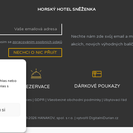
HORSKÝ HOTEL SNĚŽENKA
Nechte nám zde svůj email a m
asím se
zpracováním osobních údajů
akcích, nových výhodných balíč
NECHCI O NIC PŘIJÍT
uhlas nebo
Y
DÁRKOVÉ POUKAZY
hlas s
REZERVACE
Použití cookies
|
GDPR
|
Všeobecné obchodní podmínky
|
Ubytovací řád
 si
© 2018-2026
HANAKOV, spol. s r.o.
| vytvořil
DigitalniDurian.cz