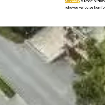
Sněženky
v těsné blízko
rohovou vanou se komfo