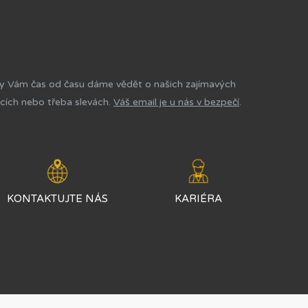
y Vám čas od času dáme vědět o našich zajímavých
cích nebo třeba slevách.
Váš email je u nás v bezpečí
.
KONTAKTUJTE NÁS
KARIÉRA