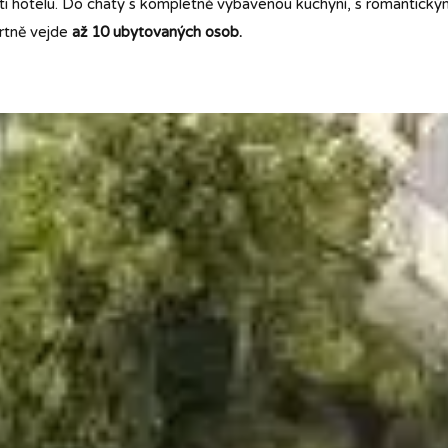
sti hotelu. Do chaty s kompletně vybavenou kuchyní, s romantick
rtně vejde
až 10 ubytovaných osob.