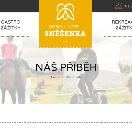
RE
GASTRO
REKREA
ZÁŽITKY
ZÁŽIT
NÁŠ PŘÍBĚH
Home
Náš příběh
You are here: