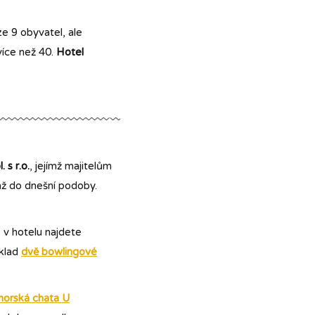
ze 9 obyvatel, ale
více než 40.
Hotel
s r.o.
, jejímž majitelům
 až do dnešní podoby.
 v hotelu najdete
íklad
dvě bowlingové
horská chata U