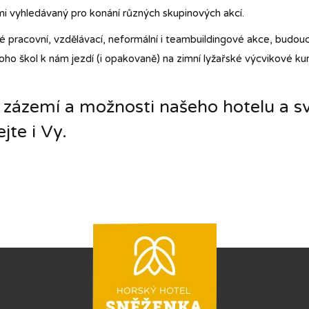
lmi vyhledávaný pro konání různých skupinových akcí.
né pracovní, vzdělávací, neformální i teambuildingové akce, budou
noho škol k nám jezdí (i opakovaně) na zimní lyžařské výcvikové ku
 zázemí a možnosti našeho hotelu a svo
jte i Vy.