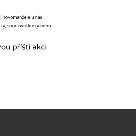
cí novomanželé u nás
rzy, sportovní kurzy nebo
u příští akci