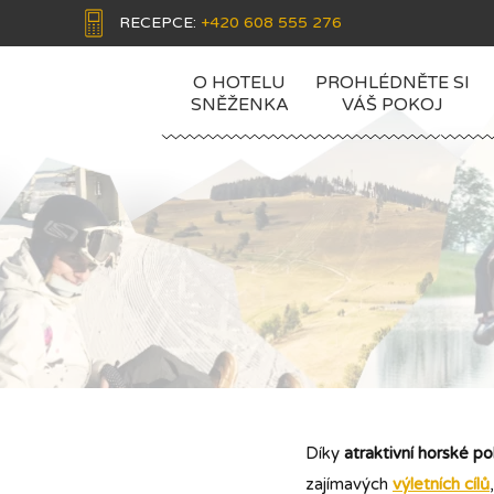
RECEPCE:
+420 608 555 276
O HOTELU
PROHLÉDNĚTE SI
SNĚŽENKA
VÁŠ POKOJ
Díky
atraktivní horské p
zajímavých
výletních cílů