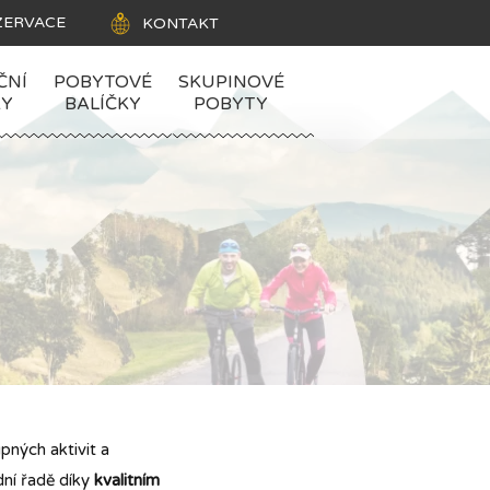
ZERVACE
KONTAKT
ČNÍ
POBYTOVÉ
SKUPINOVÉ
KY
BALÍČKY
POBYTY
ných aktivit a
ní řadě díky
kvalitním