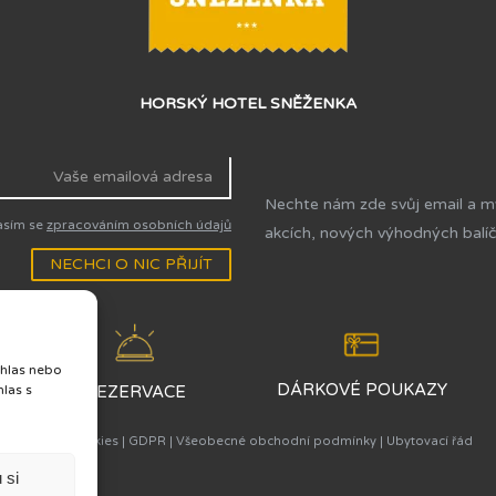
HORSKÝ HOTEL SNĚŽENKA
Nechte nám zde svůj email a m
asím se
zpracováním osobních údajů
akcích, nových výhodných balíč
NECHCI O NIC PŘIJÍT
uhlas nebo
Y
DÁRKOVÉ POUKAZY
hlas s
REZERVACE
Použití cookies
|
GDPR
|
Všeobecné obchodní podmínky
|
Ubytovací řád
 si