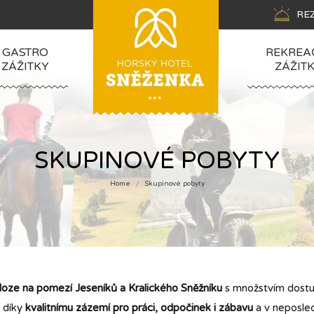
RE
GASTRO
REKREA
ZÁŽITKY
ZÁŽIT
SKUPINOVÉ POBYTY
Home
Skupinové pobyty
You are here:
oloze na pomezí Jeseníků a Kralického Sněžníku
s množstvím dostup
, díky
kvalitnímu zázemí pro práci, odpočinek i zábavu
a v neposled