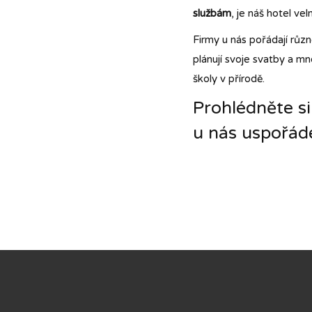
službám
, je náš hotel ve
Firmy u nás pořádají růz
plánují svoje svatby a m
školy v přírodě.
Prohlédněte si
u nás uspořáde