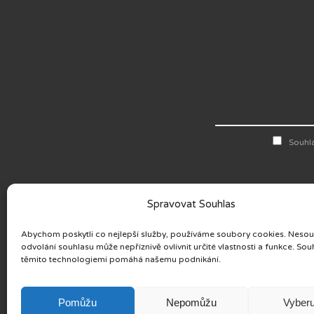
Souhl
Spravovat Souhlas
Abychom poskytli co nejlepší služby, používáme soubory cookies. Neso
ODEBÍREJTE NOVINK
odvolání souhlasu může nepříznivě ovlivnit určité vlastnosti a funkce. Sou
SLEDUJTE NÁS
těmito technologiemi pomáhá našemu podnikání.
Pomůžu
Nepomůžu
Vyberu