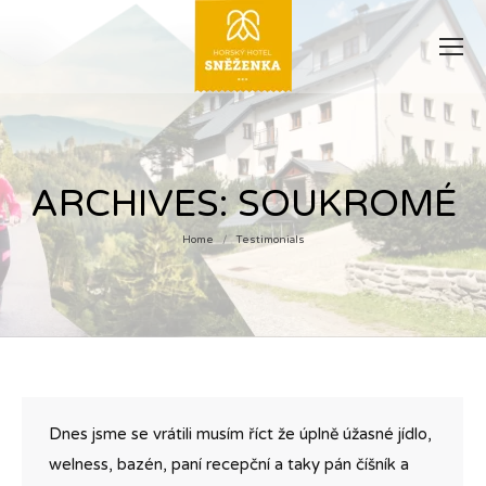
ARCHIVES:
SOUKROMÉ
Home
Testimonials
You are here:
Dnes jsme se vrátili musím říct že úplně úžasné jídlo,
welness, bazén, paní recepční a taky pán číšník a