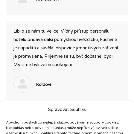
Líbilo se nám tu velice. Vlídný přístup personálu
hotelu přidává další pomyslnou hvězdičku, kuchyně
je nápaditá a skvělá, dispozice jednotlivých zařízení
je promyšlená, Příjemně se tu, byť dočasně, bydlí.
My jsme byli velmi spokojeni
Koldovi
Spravovat Souhlas
Skvělá dovolená – 8/2018. Poděkování všem
Abychom poskytli co nejlepší služby, používáme soubory cookies.
zvláště paní recepční. Díky, díky, díky.
Nesouhlas nebo odvolání souhlasu může nepříznivě ovlivnit určité
vlastnosti a funkce. Souhlas s těmito technologiemi pomáhá našemu