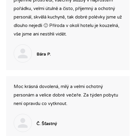
příjemné prostředí, všechny služby v naprostém
pořádku, velmi útulně a čisto, příjemný a ochotný
personál, skvělá kuchyně, tak dobré polévky jsme už
dlouho nejedli 🙂 Příroda v okolí hotelu je kouzelná,
vše jsme ani nestihli vidět.
Bára P.
Moc krásná dovolená, milý a velmi ochotný
personám a velice dobré večeře. Za týden pobytu
není opravdu co vytknout.
Č. Šťastný